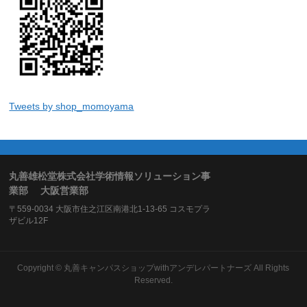
Tweets by shop_momoyama
丸善雄松堂株式会社学術情報ソリューション事
業部 大阪営業部
〒559-0034 大阪市住之江区南港北1-13-65 コスモプラ
ザビル12F
Copyright ©
丸善キャンパスショップwithアンデレパートナーズ
All Rights
Reserved.