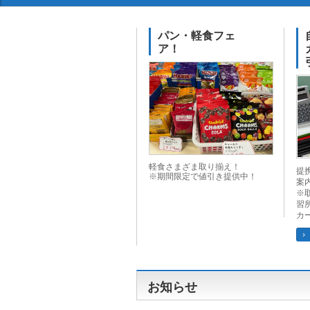
パン・軽食フェ
ア！
軽食さまざま取り揃え！
提
※期間限定で値引き提供中！
案
※
習
カー
お知らせ