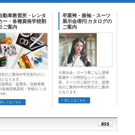
自動車教習所・レンタ
卒業袴・振袖・スーツ
カー・各種資格学校割
展示会/割引カタログの
引ご案内
ご案内
※展示会・スーツ着こなし講座
携先のご案内や学生割引のご
実施中！※特別なシーンの衣
内となります。
装、スーツのご紹介です。提携
取扱商品・提携先：自動車教
先のご案内や学生割引のご案内
所/各種資格講座・学校/レンタ
となります。
etc
詳しくはこちら
詳しくはこちら
RSS